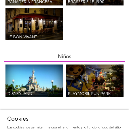
PANADERÍA FRANCESA
BRASSERIE LE 1900
LE BON VIVANT
Niños
DISNEYLAND
PLAYMOBIL FUN PARK
Salidas
Cookies
Las cookies nos permiten mejorar el rendimiento y la funcionalidad del sitio.