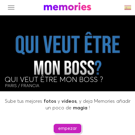
MENU
QUI VEUT ÊTRE MON BOSS ?
PARIS
/ FRANCIA
Sube tus mejores
fotos
y
videos
, y deja Memories añadir
un poco de
magia
!
empezar