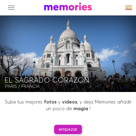
MENU
EL SAGRADO CORAZON
PARIS
/ FRANCIA
Sube tus mejores
fotos
y
videos
, y deja Memories añadir
un poco de
magia
!
empezar