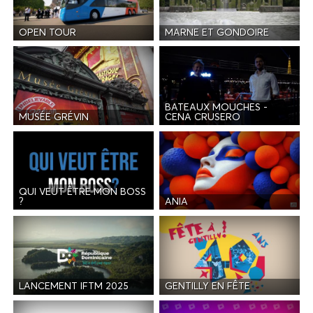
OPEN TOUR
MARNE ET GONDOIRE
BATEAUX MOUCHES -
MUSÉE GRÉVIN
CENA CRUSERO
QUI VEUT ÊTRE MON BOSS
ANIA
?
LANCEMENT IFTM 2025
GENTILLY EN FÊTE