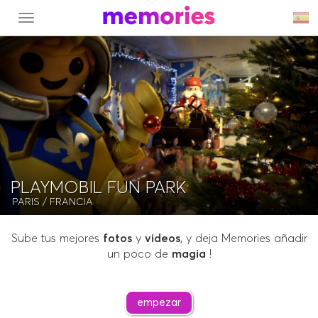
MENU
PLAYMOBIL FUN PARK
PARIS
/ FRANCIA
Sube tus mejores
fotos
y
videos
, y deja Memories añadir
un poco de
magia
!
empezar