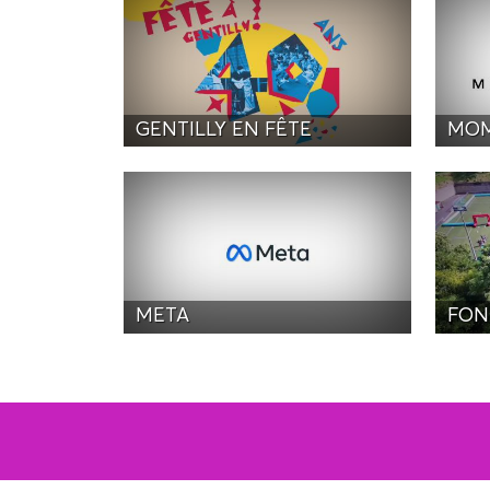
GENTILLY EN FÊTE
MOM
META
FON