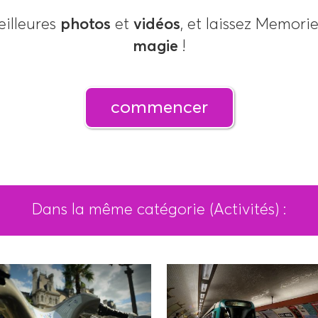
eilleures
photos
et
vidéos
, et laissez Memorie
magie
!
commencer
Dans la même catégorie (Activités) :