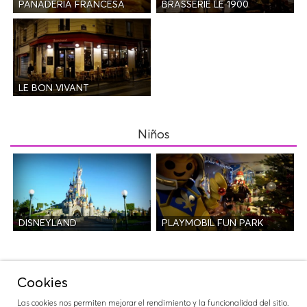
PANADERÍA FRANCESA
BRASSERIE LE 1900
LE BON VIVANT
Niños
DISNEYLAND
PLAYMOBIL FUN PARK
Salidas
Cookies
Las cookies nos permiten mejorar el rendimiento y la funcionalidad del sitio.