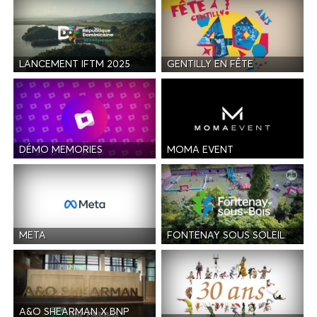
LANCEMENT IFTM 2025
GENTILLY EN FÊTE
DÉMO MEMORIES
MOMA EVENT
META
FONTENAY SOUS SOLEIL
A&O SHEARMAN X BNP