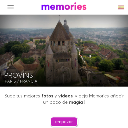
MENU
PROVINS
PARIS
/ FRANCIA
Sube tus mejores
fotos
y
videos
, y deja Memories añadir
un poco de
magia
!
empezar