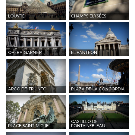
LOUVRE
CHAMPS ELYSÉES
OPERA GARNIER
EL PANTEON
ARCO DE TRIUNFO
PLAZA DE LA CONCORDIA
CASTILLO DE
PLACE SAINT MICHEL
FONTAINEBLEAU