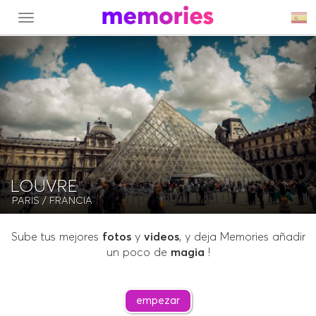
MENU
LOUVRE
PARIS
/ FRANCIA
Sube tus mejores
fotos
y
videos
, y deja Memories añadir
un poco de
magia
!
empezar