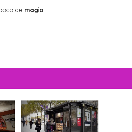
 poco de
magia
!