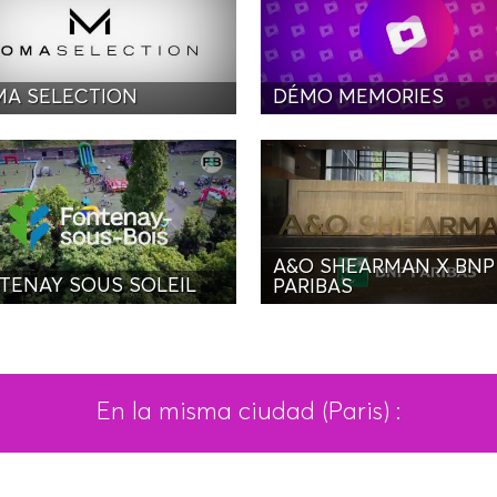
A SELECTION
DÉMO MEMORIES
A&O SHEARMAN X BNP
TENAY SOUS SOLEIL
PARIBAS
En la misma ciudad (Paris) :