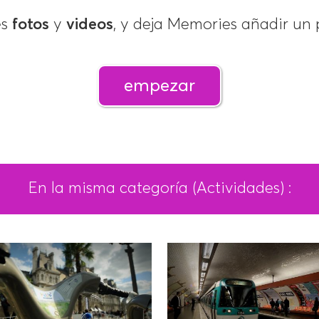
es
fotos
y
videos
, y deja Memories añadir un
empezar
En la misma categoría (Actividades) :