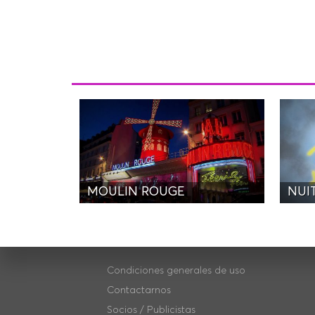
MOULIN ROUGE
NUI
Condiciones generales de uso
Contactarnos
Socios / Publicistas