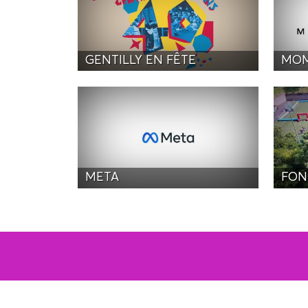
GENTILLY EN FÊTE
MOM
META
FON