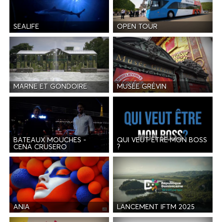
SEALIFE
OPEN TOUR
MARNE ET GONDOIRE
MUSÉE GRÉVIN
BATEAUX MOUCHES -
QUI VEUT ÊTRE MON BOSS
CENA CRUSERO
?
ANIA
LANCEMENT IFTM 2025