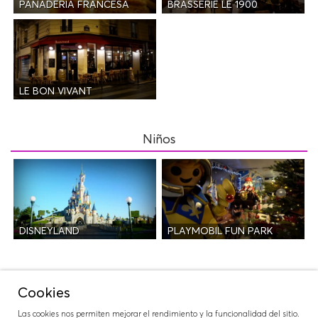
PANADERÍA FRANCESA
BRASSERIE LE 1900
LE BON VIVANT
Niños
DISNEYLAND
PLAYMOBIL FUN PARK
Salidas
Cookies
Las cookies nos permiten mejorar el rendimiento y la funcionalidad del sitio.