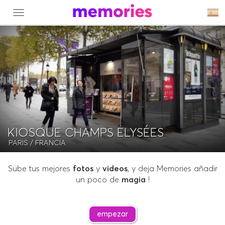
MENU
KIOSQUE CHAMPS ELYSÉES
PARIS
/ FRANCIA
Sube tus mejores
fotos
y
videos
, y deja Memories añadir
un poco de
magia
!
empezar