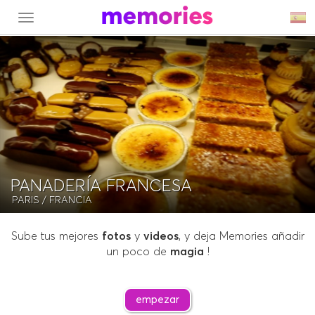
MENU
PANADERÍA FRANCESA
PARIS
/ FRANCIA
Sube tus mejores
fotos
y
videos
, y deja Memories añadir
un poco de
magia
!
empezar