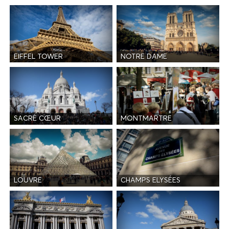
EIFFEL TOWER
NOTRE DAME
SACRÉ CŒUR
MONTMARTRE
LOUVRE
CHAMPS ELYSÉES