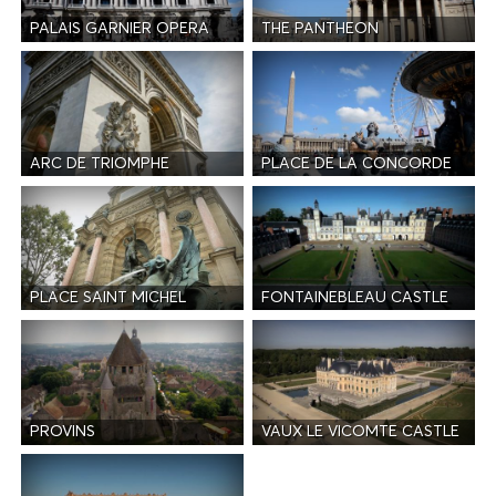
PALAIS GARNIER OPERA
THE PANTHEON
ARC DE TRIOMPHE
PLACE DE LA CONCORDE
PLACE SAINT MICHEL
FONTAINEBLEAU CASTLE
PROVINS
VAUX LE VICOMTE CASTLE