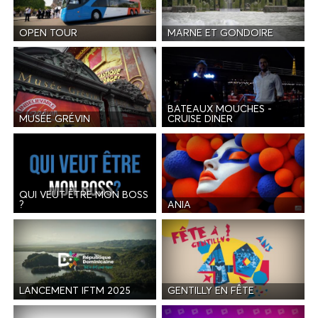
OPEN TOUR
MARNE ET GONDOIRE
BATEAUX MOUCHES -
MUSÉE GRÉVIN
CRUISE DINER
QUI VEUT ÊTRE MON BOSS
ANIA
?
LANCEMENT IFTM 2025
GENTILLY EN FÊTE