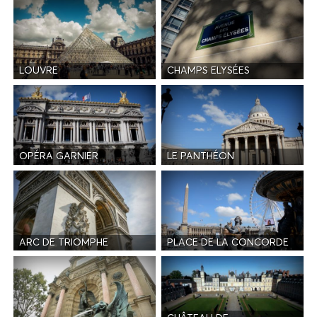
LOUVRE
CHAMPS ELYSÉES
OPÉRA GARNIER
LE PANTHÉON
ARC DE TRIOMPHE
PLACE DE LA CONCORDE