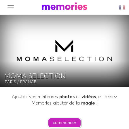
MENU
MOMA SELECTION
PARIS
/ FRANCE
Ajoutez vos meilleures
photos
et
vidéos
, et laissez
Memories ajouter de la
magie
!
commencer