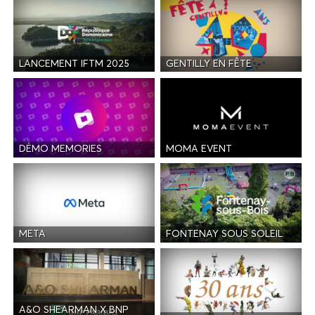
LANCEMENT IFTM 2025
GENTILLY EN FÊTE
DÉMO MEMORIES
MOMA EVENT
META
FONTENAY SOUS SOLEIL
A&O SHEARMAN X BNP