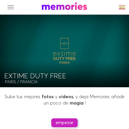
MENU
EXTIME DUTY FREE
PARIS
/ FRANCIA
Sube tus mejores
fotos
y
videos
, y deja Memories añadir
un poco de
magia
!
empezar