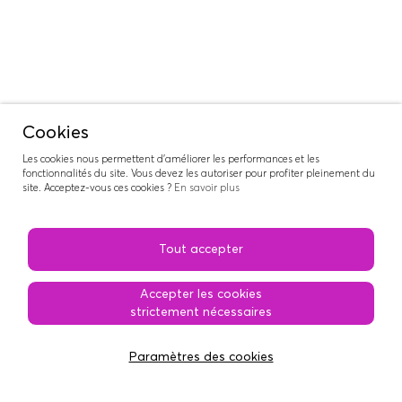
Cookies
Les cookies nous permettent d'améliorer les performances et les
fonctionnalités du site. Vous devez les autoriser pour profiter pleinement du
site. Acceptez-vous ces cookies ?
En savoir plus
Tout accepter
Accepter les cookies
strictement nécessaires
© 2026 MEMORIES.VIDEO
Paramètres des cookies
Conditions générales d'utilisation
Nous contacter
Partenaires / annonceurs
À propos
Cookies