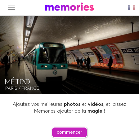
MENU
MÉTRO
PARIS
/ FRANCE
Ajoutez vos meilleures
photos
et
vidéos
, et laissez
Memories ajouter de la
magie
!
commencer