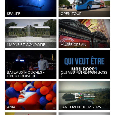
SEALIFE
OPEN TOUR
MARNE ET GONDOIRE
MUSÉE GRÉVIN
BATEAUX MOUCHES -
QUI VEUT ÊTRE MON BOSS
DÎNER CROISIÈRE
?
ANIA
LANCEMENT IFTM 2025