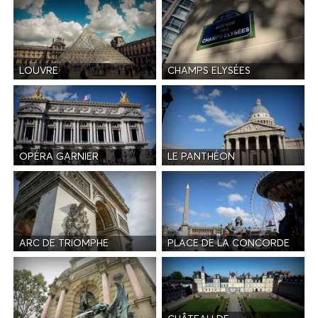
LOUVRE
CHAMPS ELYSÉES
OPÉRA GARNIER
LE PANTHÉON
ARC DE TRIOMPHE
PLACE DE LA CONCORDE