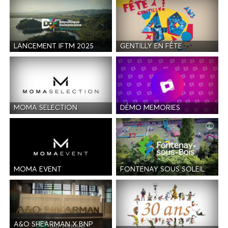
LANCEMENT IFTM 2025
GENTILLY EN FÊTE
MOMA SELECTION
DÉMO MEMORIES
MOMA EVENT
FONTENAY SOUS SOLEIL
A&O SHEARMAN X BNP