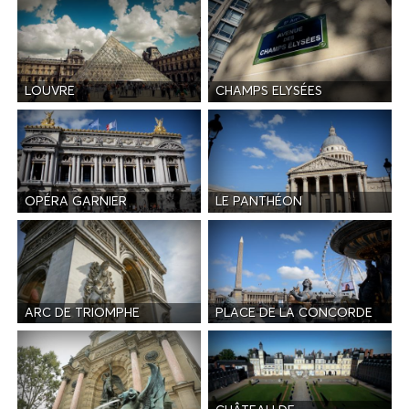
LOUVRE
CHAMPS ELYSÉES
OPÉRA GARNIER
LE PANTHÉON
ARC DE TRIOMPHE
PLACE DE LA CONCORDE