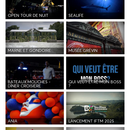
OPEN TOUR DE NUIT
SEALIFE
MARNE ET GONDOIRE
MUSÉE GRÉVIN
BATEAUX MOUCHES -
QUI VEUT ÊTRE MON BOSS
DÎNER CROISIÈRE
?
ANIA
LANCEMENT IFTM 2025