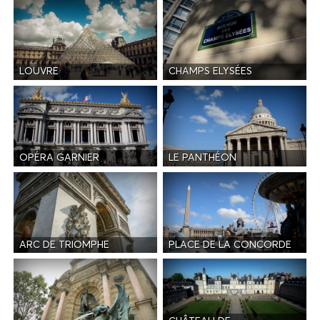
LOUVRE
CHAMPS ELYSÉES
OPÉRA GARNIER
LE PANTHÉON
ARC DE TRIOMPHE
PLACE DE LA CONCORDE