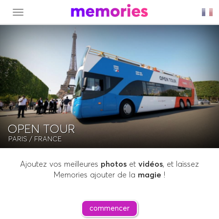
MENU
OPEN TOUR
PARIS
/ FRANCE
Ajoutez vos meilleures
photos
et
vidéos
, et laissez
Memories ajouter de la
magie
!
commencer