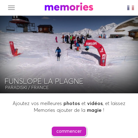
MENU
FUNSLOPE LA PLAGNE
PARADISKI
/ FRANCE
Ajoutez vos meilleures
photos
et
vidéos
, et laissez
Memories ajouter de la
magie
!
commencer