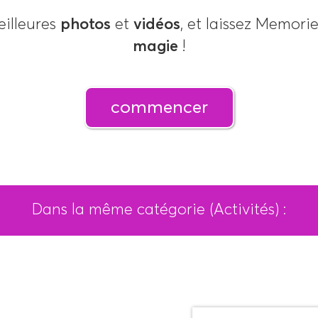
eilleures
photos
et
vidéos
, et laissez Memorie
magie
!
commencer
Dans la même catégorie (Activités) :