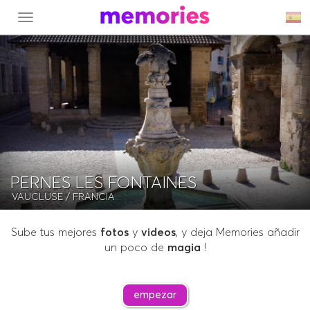
MENU
PERNES LES FONTAINES
VAUCLUSE
/ FRANCIA
Sube tus mejores
fotos
y
videos
, y deja Memories añadir
un poco de
magia
!
empezar