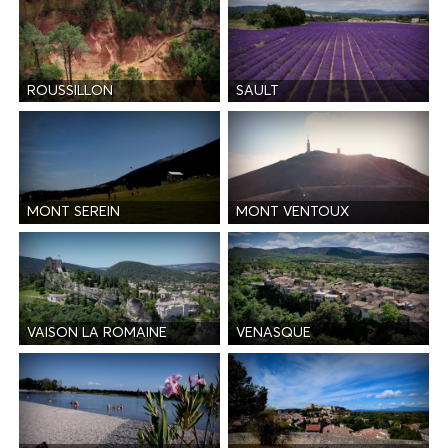
ROUSSILLON
SAULT
MONT SEREIN
MONT VENTOUX
VAISON LA ROMAINE
VENASQUE