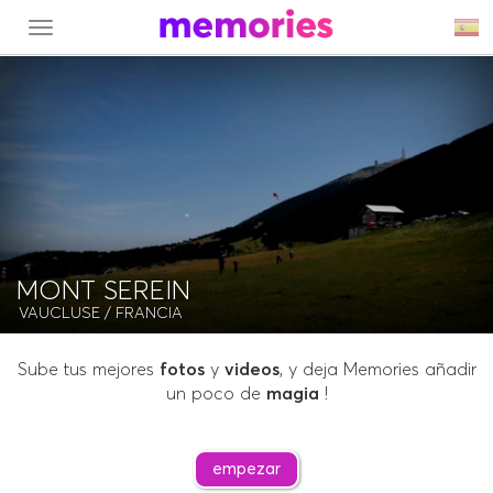
MENU
MONT SEREIN
VAUCLUSE
/ FRANCIA
Sube tus mejores
fotos
y
videos
, y deja Memories añadir
un poco de
magia
!
empezar