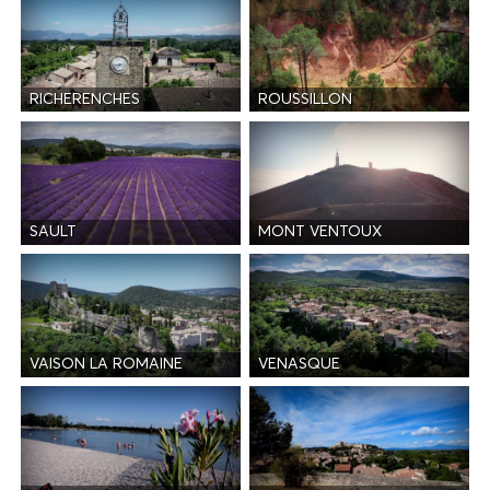
RICHERENCHES
ROUSSILLON
SAULT
MONT VENTOUX
VAISON LA ROMAINE
VENASQUE