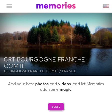
MENU
CRT BOURGOGNE FRANCHE
COMTÉ
BOURGOGNE FRANCHE COMTÉ
/ FRANCE
Add your best
photos
and
videos
, and let Memories
add some
magic
!
start