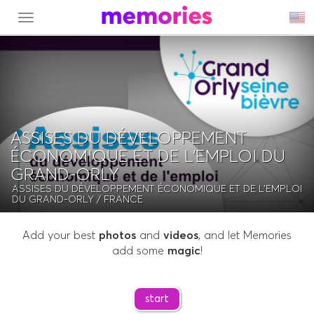
MENU
ASSISES DU DÉVELOPPEMENT
ÉCONOMIQUE ET DE L'EMPLOI DU
GRAND-ORLY
ASSISES DU DÉVELOPPEMENT ÉCONOMIQUE ET DE L'EMPLOI
DU GRAND-ORLY
/ FRANCE
Add your best
photos
and
videos
, and let Memories
add some
magic
!
start