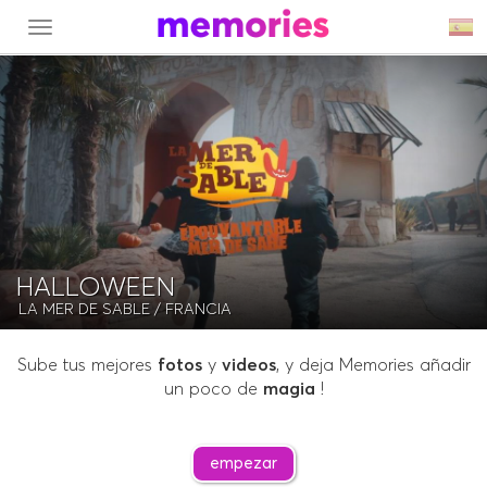
MENU
HALLOWEEN
LA MER DE SABLE
/ FRANCIA
Sube tus mejores
fotos
y
videos
, y deja Memories añadir
un poco de
magia
!
empezar